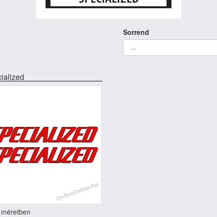
Sorrend
ialized
 méretben