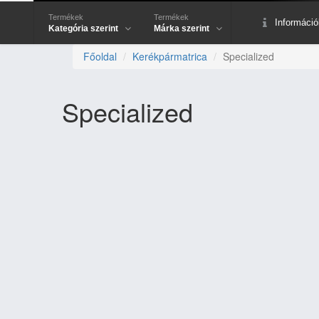
Termékek
Termékek
Információ
Kategória szerint
Márka szerint
Főoldal
Kerékpármatrica
Specialized
Specialized