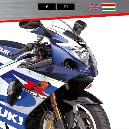
Next
€
Ft