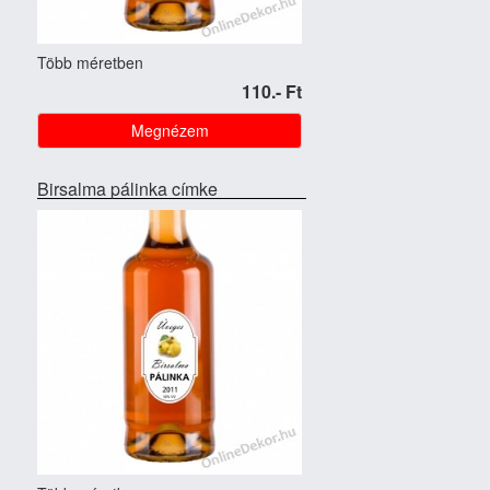
Több méretben
110.- Ft
Megnézem
Birsalma pálinka címke