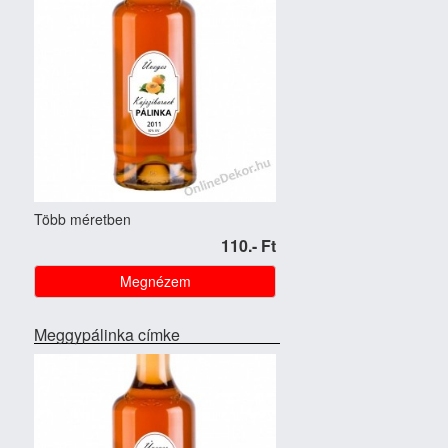
Több méretben
110.- Ft
Megnézem
Meggypálinka címke