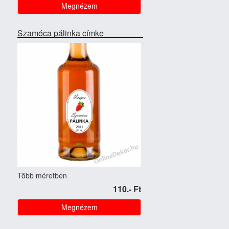
Megnézem
Szamóca pálinka címke
Több méretben
110.- Ft
Megnézem