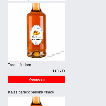
Több méretben
110.- Ft
Megnézem
Kajszibarack pálinka címke