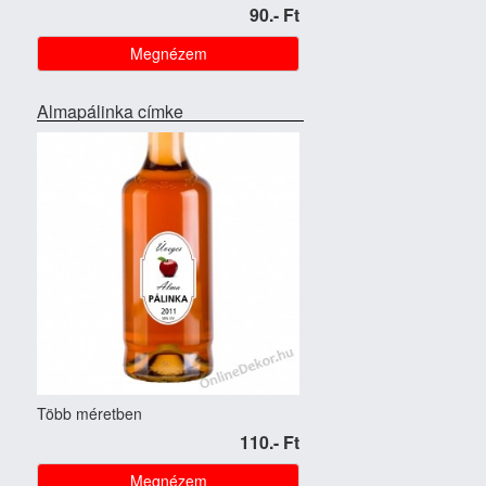
90.- Ft
Megnézem
Almapálinka címke
Több méretben
110.- Ft
Megnézem