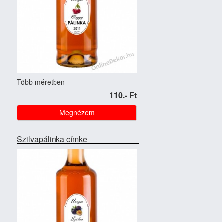
Több méretben
110.- Ft
Megnézem
Szilvapálinka címke