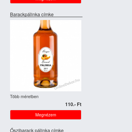
Barackpálinka címke
Több méretben
110.- Ft
Megnézem
Őszibarack pálinka címke