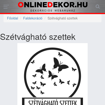
Főoldal
Faldekoráció
Szétvágható szettek
Szétvágható szettek