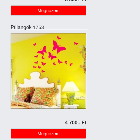
Megnézem
Pillangók 1753
4 700.- Ft
Megnézem