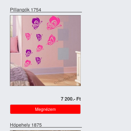
Pillangók 1754
7 200.- Ft
Megnézem
Hópehely 1875